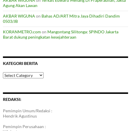
AKBAR WIGUNA
on
Terkait Edward Menang Di Praperadilan, Jaksa
Agung Akan Lawan
AKBAR WIGUNA
on
Bahas AD/ART Mitra Jaya Dihadiri Dandim
0503/JB
KORANMETRO.com
on
Mangontang Silitonga: SPINDO Jakarta
Barat dukung peningkatan kesejahteraan
KATEGORI BERITA
Kategori
Berita
REDAKSI:
Pemimpin Umum/Redaksi :
Hendrik Agustinus
Pemimpin Perusahaan :