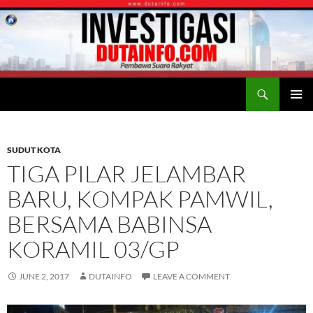
Search
Duta Info
SKIP
PRIMAR
TO
MENU
CONTENT
SUDUT KOTA
TIGA PILAR JELAMBAR
BARU, KOMPAK PAMWIL,
BERSAMA BABINSA
KORAMIL 03/GP
JUNE 2, 2017
DUTAINFO
LEAVE A COMMENT