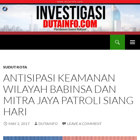
Search
Duta Info
SKIP
PRIMAR
TO
MENU
CONTENT
SUDUT KOTA
ANTISIPASI KEAMANAN
WILAYAH BABINSA DAN
MITRA JAYA PATROLI SIANG
HARI
MAY 2, 2017
DUTAINFO
LEAVE A COMMENT