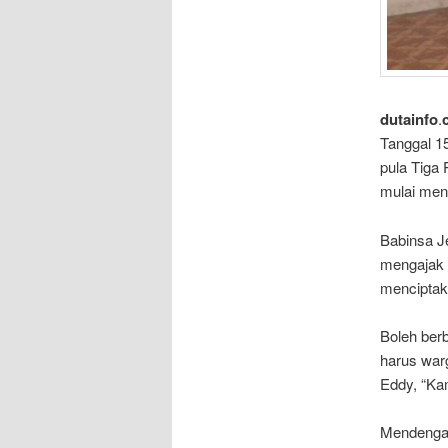
dutainfo
.
Tanggal 15
pula Tiga
mulai meny
Babinsa J
mengajak 
menciptaka
Boleh berb
harus war
Eddy, “Ka
Mendengar