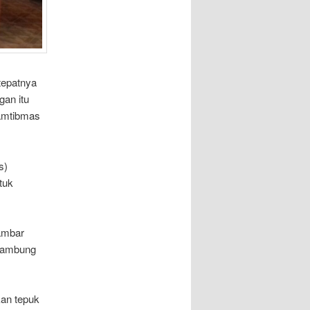
tepatnya
gan itu
kamtibmas
s)
tuk
lambar
 sambung
an tepuk