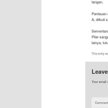
tangan.
Pantauan d
A, diikuti
Sementara
Pilar sang
lainya, tut
This entry w
Leave
Your email 
Commen