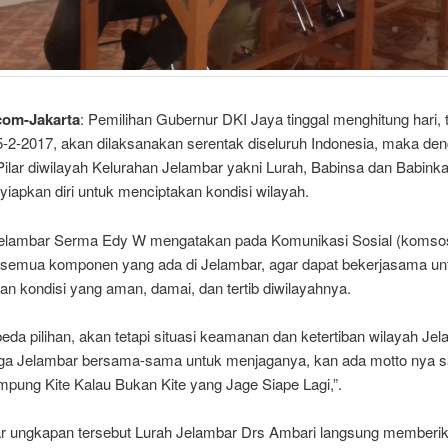
com-Jakarta
: Pemilihan Gubernur DKI Jaya tinggal menghitung hari, 
-2-2017, akan dilaksanakan serentak diseluruh Indonesia, maka den
 Pilar diwilayah Kelurahan Jelambar yakni Lurah, Babinsa dan Babin
iapkan diri untuk menciptakan kondisi wilayah.
elambar Serma Edy W mengatakan pada Komunikasi Sosial (komso
semua komponen yang ada di Jelambar, agar dapat bekerjasama un
n kondisi yang aman, damai, dan tertib diwilayahnya.
eda pilihan, akan tetapi situasi keamanan dan ketertiban wilayah Je
ga Jelambar bersama-sama untuk menjaganya, kan ada motto nya
mpung Kite Kalau Bukan Kite yang Jage Siape Lagi,”.
 ungkapan tersebut Lurah Jelambar Drs Ambari langsung memberik