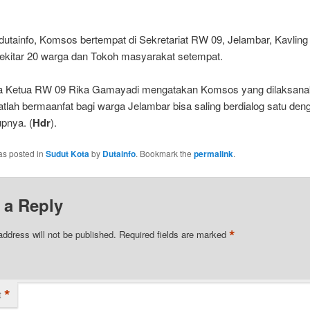
utainfo, Komsos bertempat di Sekretariat RW 09, Jelambar, Kavling P
 sekitar 20 warga dan Tokoh masyarakat setempat.
 Ketua RW 09 Rika Gamayadi mengatakan Komsos yang dilaksana
atlah bermaanfat bagi warga Jelambar bisa saling berdialog satu de
upnya. (
Hdr
).
as posted in
Sudut Kota
by
Dutainfo
. Bookmark the
permalink
.
 a Reply
*
address will not be published.
Required fields are marked
*
t