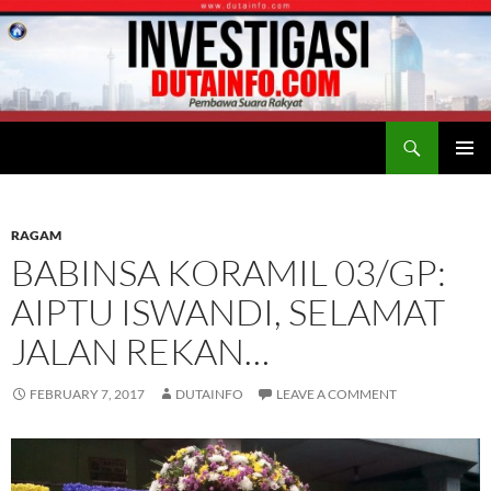
Search
Duta Info
SKIP
PRIMAR
TO
MENU
CONTENT
RAGAM
BABINSA KORAMIL 03/GP:
AIPTU ISWANDI, SELAMAT
JALAN REKAN…
FEBRUARY 7, 2017
DUTAINFO
LEAVE A COMMENT