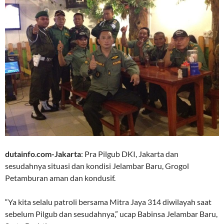
dutainfo
.
com-Jakarta
: Pra Pilgub DKI, Jakarta dan
sesudahnya situasi dan kondisi Jelambar Baru, Grogol
Petamburan aman dan kondusif.
“Ya kita selalu patroli bersama Mitra Jaya 314 diwilayah saat
sebelum Pilgub dan sesudahnya,” ucap Babinsa Jelambar Baru,