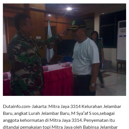
Dutainfo.com-Jakarta: Mitra Jaya 3314 Kelurahan Jelambar
Baru, angkat Lurah Jelambar Baru, M Sya”af S sos,sebagai
anggota kehormatan di Mitra Jaya 3314. Penyematan itu
ditandai pemakaian topi Mitra Jaya oleh Babinsa Jelambar