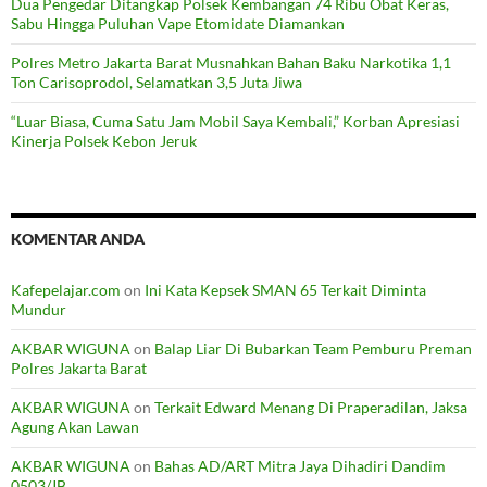
Dua Pengedar Ditangkap Polsek Kembangan 74 Ribu Obat Keras,
Sabu Hingga Puluhan Vape Etomidate Diamankan
Polres Metro Jakarta Barat Musnahkan Bahan Baku Narkotika 1,1
Ton Carisoprodol, Selamatkan 3,5 Juta Jiwa
“Luar Biasa, Cuma Satu Jam Mobil Saya Kembali,” Korban Apresiasi
Kinerja Polsek Kebon Jeruk
KOMENTAR ANDA
Kafepelajar.com
on
Ini Kata Kepsek SMAN 65 Terkait Diminta
Mundur
AKBAR WIGUNA
on
Balap Liar Di Bubarkan Team Pemburu Preman
Polres Jakarta Barat
AKBAR WIGUNA
on
Terkait Edward Menang Di Praperadilan, Jaksa
Agung Akan Lawan
AKBAR WIGUNA
on
Bahas AD/ART Mitra Jaya Dihadiri Dandim
0503/JB