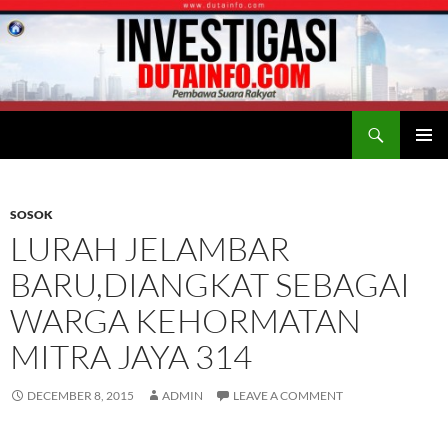
Search
Duta Info
SKIP
PRIMAR
TO
MENU
CONTENT
SOSOK
LURAH JELAMBAR
BARU,DIANGKAT SEBAGAI
WARGA KEHORMATAN
MITRA JAYA 314
DECEMBER 8, 2015
ADMIN
LEAVE A COMMENT