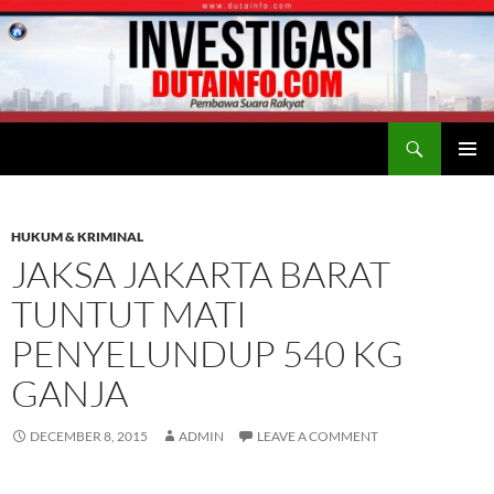
Search
Duta Info
SKIP
PRIMAR
TO
MENU
CONTENT
HUKUM & KRIMINAL
JAKSA JAKARTA BARAT
TUNTUT MATI
PENYELUNDUP 540 KG
GANJA
DECEMBER 8, 2015
ADMIN
LEAVE A COMMENT