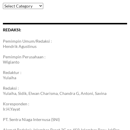
Kategori
Berita
REDAKSI:
Pemimpin Umum/Redaksi :
Hendrik Agustinus
Pemimpin Perusahaan :
Wigianto
Redaktur :
Yulaiha
Redaksi :
Yulaiha, Sidik, Elwan Charisma, Chandra G, Antoni, Savina
Koresponden :
Ir.H.Yayat
PT. Sentra Niaga Internusa (SNI)
Alamat Redaksi: Jelambar Barat 2G no 459 Jelambar Baru JakBar