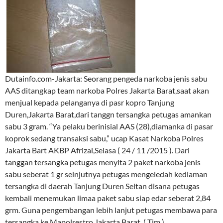
Dutainfo.com-Jakarta: Seorang pengeda narkoba jenis sabu
AAS ditangkap team narkoba Polres Jakarta Barat,saat akan
menjual kepada pelanganya di pasr kopro Tanjung
Duren,Jakarta Barat,dari tanggn tersangka petugas amankan
sabu 3 gram. “Ya pelaku berinisial AAS (28),diamanka di pasar
koprok sedang transaksi sabu,” ucap Kasat Narkoba Polres
Jakarta Bart AKBP Afrizal,Selasa ( 24 / 11 /2015 ). Dari
tanggan tersangka petugas menyita 2 paket narkoba jenis
sabu seberat 1 gr selnjutnya petugas mengeledah kediaman
tersangka di daerah Tanjung Duren Seltan disana petugas
kembali menemukan limaa paket sabu siap edar seberat 2,84
grm. Guna pengembangan lebih lanjut petugas membawa para
tersangka ke Mapolrestro Jakarta Barat. ( Tim ).