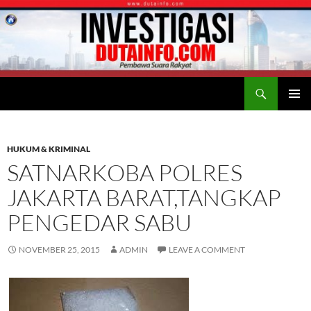
Search
Duta Info
SKIP
PRIMAR
TO
MENU
CONTENT
HUKUM & KRIMINAL
SATNARKOBA POLRES
JAKARTA BARAT,TANGKAP
PENGEDAR SABU
NOVEMBER 25, 2015
ADMIN
LEAVE A COMMENT