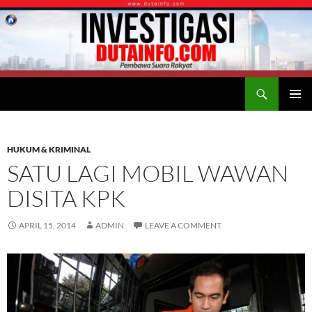
Search
Duta Info
SKIP
PRIMAR
TO
MENU
CONTENT
HUKUM & KRIMINAL
SATU LAGI MOBIL WAWAN
DISITA KPK
APRIL 15, 2014
ADMIN
LEAVE A COMMENT