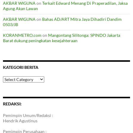
AKBAR WIGUNA
on
Terkait Edward Menang Di Praperadilan, Jaksa
Agung Akan Lawan
AKBAR WIGUNA
on
Bahas AD/ART Mitra Jaya Dihadiri Dandim
0503/JB
KORANMETRO.com
on
Mangontang Silitonga: SPINDO Jakarta
Barat dukung peningkatan kesejahteraan
KATEGORI BERITA
Kategori
Berita
REDAKSI:
Pemimpin Umum/Redaksi :
Hendrik Agustinus
Pemimpin Perusahaan :