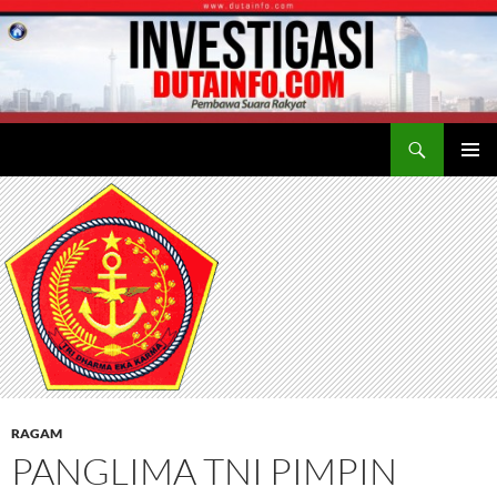
Search
Duta Info
SKIP
PRIMAR
TO
MENU
CONTENT
RAGAM
PANGLIMA TNI PIMPIN