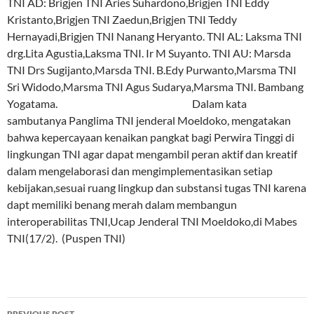
TNI AD: Brigjen TNI Aries Suhardono,Brigjen TNI Eddy
Kristanto,Brigjen TNI Zaedun,Brigjen TNI Teddy
Hernayadi,Brigjen TNI Nanang Heryanto. TNI AL: Laksma TNI
drg.Lita Agustia,Laksma TNI. Ir M Suyanto. TNI AU: Marsda
TNI Drs Sugijanto,Marsda TNI. B.Edy Purwanto,Marsma TNI
Sri Widodo,Marsma TNI Agus Sudarya,Marsma TNI. Bambang
Yogatama. Dalam kata
sambutanya Panglima TNI jenderal Moeldoko, mengatakan
bahwa kepercayaan kenaikan pangkat bagi Perwira Tinggi di
lingkungan TNI agar dapat mengambil peran aktif dan kreatif
dalam mengelaborasi dan mengimplementasikan setiap
kebijakan,sesuai ruang lingkup dan substansi tugas TNI karena
dapt memiliki benang merah dalam membangun
interoperabilitas TNI,Ucap Jenderal TNI Moeldoko,di Mabes
TNI(17/2). (Puspen TNI)
Post
PREVIOUS POST