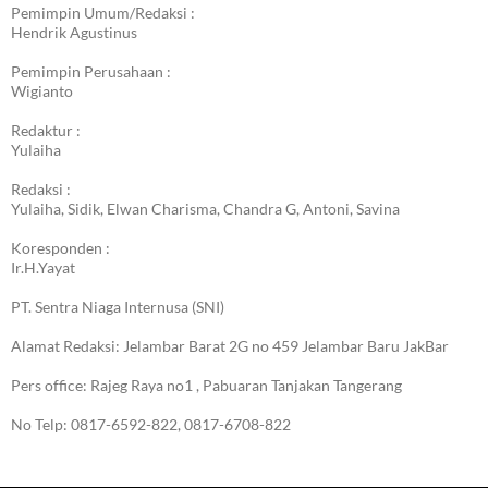
Pemimpin Umum/Redaksi :
Hendrik Agustinus
Pemimpin Perusahaan :
Wigianto
Redaktur :
Yulaiha
Redaksi :
Yulaiha, Sidik, Elwan Charisma, Chandra G, Antoni, Savina
Koresponden :
Ir.H.Yayat
PT. Sentra Niaga Internusa (SNI)
Alamat Redaksi: Jelambar Barat 2G no 459 Jelambar Baru JakBar
Pers office: Rajeg Raya no1 , Pabuaran Tanjakan Tangerang
No Telp: 0817-6592-822, 0817-6708-822