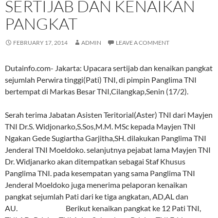
SERTIJAB DAN KENAIKAN
PANGKAT
FEBRUARY 17, 2014
ADMIN
LEAVE A COMMENT
Dutainfo.com- Jakarta: Upacara sertijab dan kenaikan pangkat
sejumlah Perwira tinggi(Pati) TNI, di pimpin Panglima TNI
bertempat di Markas Besar TNI,Cilangkap,Senin (17/2).
Serah terima Jabatan Asisten Teritorial(Aster) TNI dari Mayjen
TNI Dr.S. Widjonarko,S.Sos,M.M. MSc kepada Mayjen TNI
Ngakan Gede Sugiartha Garjitha,SH. dilakukan Panglima TNI
Jenderal TNI Moeldoko. selanjutnya pejabat lama Mayjen TNI
Dr. Widjanarko akan ditempatkan sebagai Staf Khusus
Panglima TNI. pada kesempatan yang sama Panglima TNI
Jenderal Moeldoko juga menerima pelaporan kenaikan
pangkat sejumlah Pati dari ke tiga angkatan, AD,AL dan
AU. Berikut kenaikan pangkat ke 12 Pati TNI,