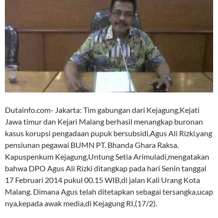
Dutainfo.com- Jakarta: Tim gabungan dari Kejagung,Kejati
Jawa timur dan Kejari Malang berhasil menangkap buronan
kasus korupsi pengadaan pupuk bersubsidi,Agus Ali Rizki,yang
pensiunan pegawai BUMN PT. Bhanda Ghara Raksa.
Kapuspenkum Kejagung,Untung Setia Arimuladi,mengatakan
bahwa DPO Agus Ali Rizki ditangkap pada hari Senin tanggal
17 Februari 2014 pukul 00.15 WIB,di jalan Kali Urang Kota
Malang. Dimana Agus telah ditetapkan sebagai tersangka,ucap
nya,kepada awak media,di Kejagung RI,(17/2).