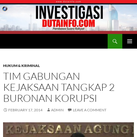
Search
Duta Info
SKIP
PRIMAR
TO
MENU
CONTENT
HUKUM & KRIMINAL
TIM GABUNGAN
KEJAKSAAN TANGKAP 2
BURONAN KORUPSI
FEBRUARY 17, 2014
ADMIN
LEAVE A COMMENT