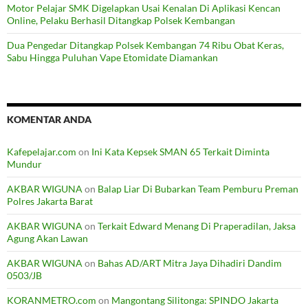
Motor Pelajar SMK Digelapkan Usai Kenalan Di Aplikasi Kencan
Online, Pelaku Berhasil Ditangkap Polsek Kembangan
Dua Pengedar Ditangkap Polsek Kembangan 74 Ribu Obat Keras,
Sabu Hingga Puluhan Vape Etomidate Diamankan
KOMENTAR ANDA
Kafepelajar.com
on
Ini Kata Kepsek SMAN 65 Terkait Diminta
Mundur
AKBAR WIGUNA
on
Balap Liar Di Bubarkan Team Pemburu Preman
Polres Jakarta Barat
AKBAR WIGUNA
on
Terkait Edward Menang Di Praperadilan, Jaksa
Agung Akan Lawan
AKBAR WIGUNA
on
Bahas AD/ART Mitra Jaya Dihadiri Dandim
0503/JB
KORANMETRO.com
on
Mangontang Silitonga: SPINDO Jakarta