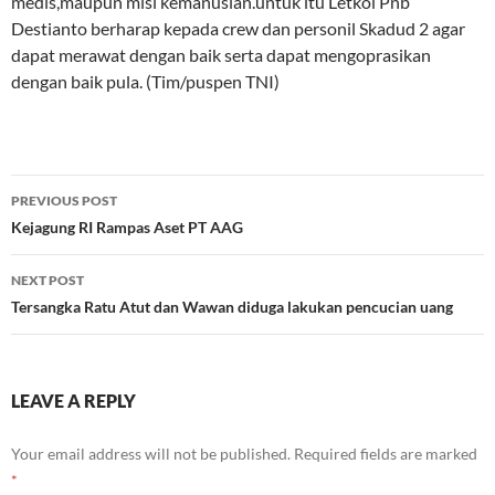
medis,maupun misi kemanusian.untuk itu Letkol Pnb
Destianto berharap kepada crew dan personil Skadud 2 agar
dapat merawat dengan baik serta dapat mengoprasikan
dengan baik pula. (Tim/puspen TNI)
Post
PREVIOUS POST
navigation
Kejagung RI Rampas Aset PT AAG
NEXT POST
Tersangka Ratu Atut dan Wawan diduga lakukan pencucian uang
LEAVE A REPLY
Your email address will not be published.
Required fields are marked
*