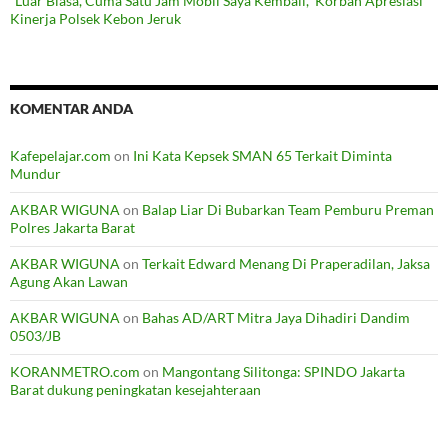
“Luar Biasa, Cuma Satu Jam Mobil Saya Kembali,” Korban Apresiasi
Kinerja Polsek Kebon Jeruk
KOMENTAR ANDA
Kafepelajar.com
on
Ini Kata Kepsek SMAN 65 Terkait Diminta
Mundur
AKBAR WIGUNA
on
Balap Liar Di Bubarkan Team Pemburu Preman
Polres Jakarta Barat
AKBAR WIGUNA
on
Terkait Edward Menang Di Praperadilan, Jaksa
Agung Akan Lawan
AKBAR WIGUNA
on
Bahas AD/ART Mitra Jaya Dihadiri Dandim
0503/JB
KORANMETRO.com
on
Mangontang Silitonga: SPINDO Jakarta
Barat dukung peningkatan kesejahteraan