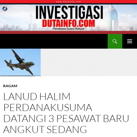
Search
Duta Info
SKIP
PRIMAR
TO
MENU
CONTENT
RAGAM
LANUD HALIM
PERDANAKUSUMA
DATANGI 3 PESAWAT BARU
ANGKUT SEDANG