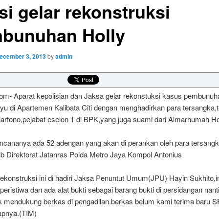
si gelar rekonstruksi
bunuhan Holly
ecember 3, 2013
by
admin
com- Aparat kepolisian dan Jaksa gelar rekonstuksi kasus pembunuh
yu di Apartemen Kalibata Citi dengan menghadirkan para tersangka
artono,pejabat eselon 1 di BPK,yang juga suami dari Almarhumah Hol
rencananya ada 52 adengan yang akan di perankan oleh para tersang
ub Direktorat Jatanras Polda Metro Jaya Kompol Antonius
gus.
 rekonstruksi ini di hadiri Jaksa Penuntut Umum(JPU) Hayin Sukhito,i
peristiwa dan ada alat bukti sebagai barang bukti di persidangan nant
uk mendukung berkas di pengadilan.berkas belum kami terima baru 
apnya.(TIM)