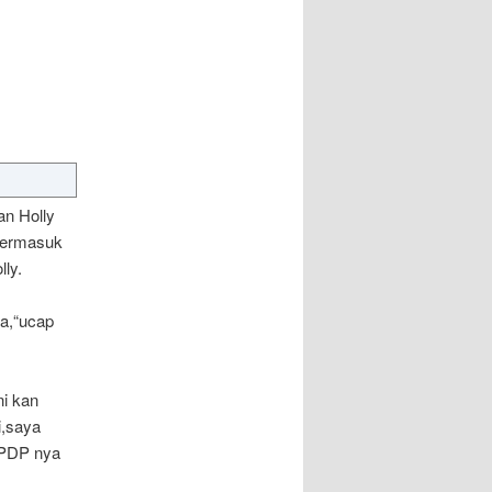
an Holly
,termasuk
ly.
ka,“ucap
ni kan
i,saya
SPDP nya