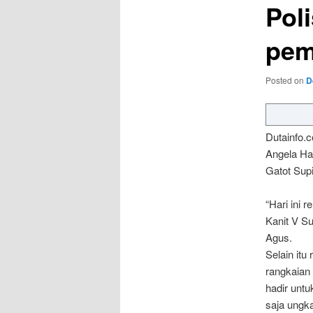
Poli
pem
Posted on
D
Dutainfo.
Angela Ha
Gatot Supi
“Hari ini 
Kanit V S
A
Selain itu
rangkaian 
hadir unt
saja ungk