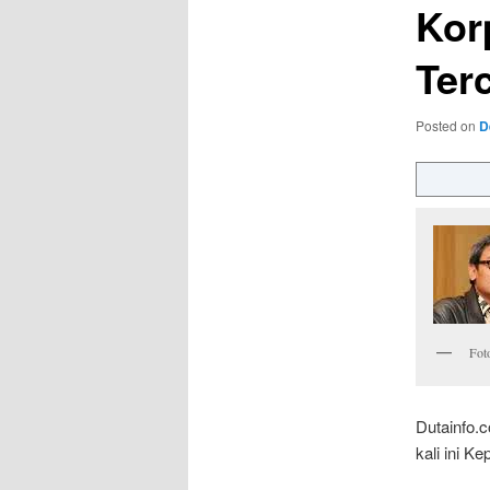
Kor
Ter
Posted on
D
Fot
Dutainfo.
kali ini 