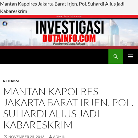
Mantan Kapolres Jakarta Barat Irjen. Pol. Suhardi Alius jadi
Kabareskrim
Search
Duta Info
SKIP
PRIMAR
TO
MENU
CONTENT
REDAKSI
MANTAN KAPOLRES
JAKARTA BARAT IRJEN. POL.
SUHARDI ALIUS JADI
KABARESKRIM
NOVEMBER 25, 2013
ADMIN