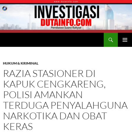
Search
Duta Info
SKIP
PRIMAR
TO
MENU
CONTENT
HUKUM & KRIMINAL
RAZIA STASIONER DI
KAPUK CENGKARENG,
POLISI AMANKAN
TERDUGA PENYALAHGUNA
NARKOTIKA DAN OBAT
KERAS