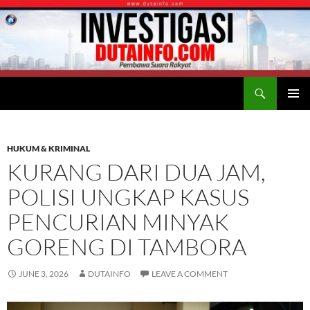
Search
Duta Info
SKIP
PRIMAR
TO
MENU
CONTENT
HUKUM & KRIMINAL
KURANG DARI DUA JAM,
POLISI UNGKAP KASUS
PENCURIAN MINYAK
GORENG DI TAMBORA
JUNE 3, 2026
DUTAINFO
LEAVE A COMMENT