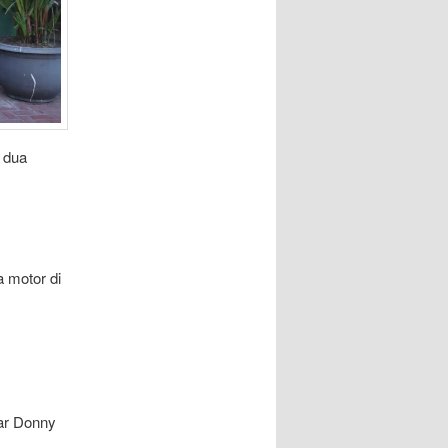
 dua
 motor di
jar Donny