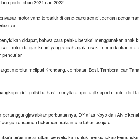
dana pada tahun 2021 dan 2022.
nyasar motor yang terparkir di gang-gang sempit dengan pengama
jelasnya.
l penyidikan didapat, bahwa para pelaku beraksi menggunakan anak k
sar motor dengan kunci yang sudah agak rusak, memudahkan mer
 pencurian.
target mereka meliputi Krendang, Jembatan Besi, Tambora, dan Tana
ngkapan ini, polisi berhasil menyita empat unit sepeda motor dari t
pertanggungjawabkan perbuatannya, DY alias Koyo dan AN dikena
dengan ancaman hukuman maksimal 5 tahun penjara.
mbora terus melanjutkan penyelidikan untuk mengungkap kemungkin