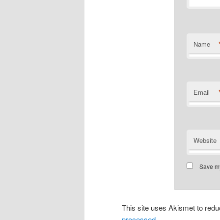
Name
Email
Website
Save my
This site uses Akismet to re
processed.