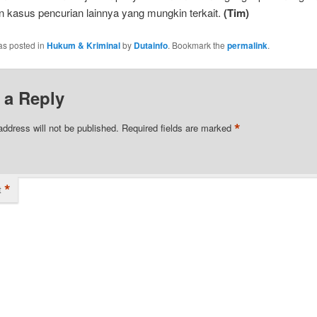
n kasus pencurian lainnya yang mungkin terkait.
(Tim)
as posted in
Hukum & Kriminal
by
Dutainfo
. Bookmark the
permalink
.
 a Reply
*
address will not be published.
Required fields are marked
*
t