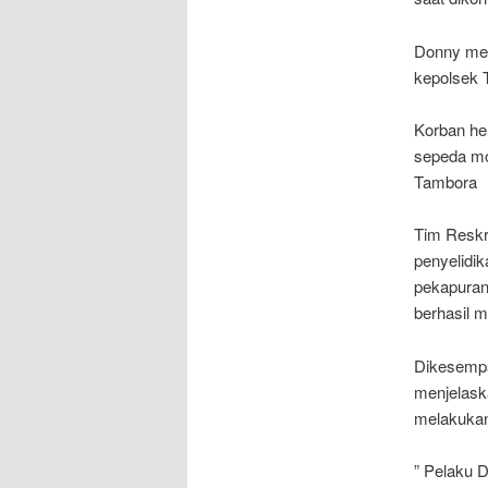
Donny men
kepolsek 
Korban he
sepeda mo
Tambora
Tim Reskr
penyelidik
pekapuran
berhasil 
Dikesemp
menjelask
melakukan
” Pelaku 