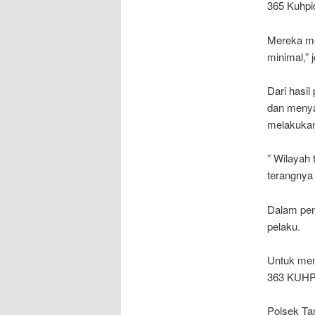
365 Kuhpi
Mereka me
minimal,” 
Dari hasi
dan menya
melakukan
” Wilayah 
terangnya
Dalam pena
pelaku.
Untuk mem
363 KUHP 
Polsek Ta