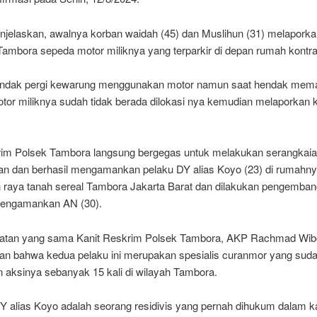
jelaskan, awalnya korban waidah (45) dan Muslihun (31) melaporka
Tambora sepeda motor miliknya yang terparkir di depan rumah kontr
ndak pergi kewarung menggunakan motor namun saat hendak mem
tor miliknya sudah tidak berada dilokasi nya kemudian melaporkan 
im Polsek Tambora langsung bergegas untuk melakukan serangkai
an dan berhasil mengamankan pelaku DY alias Koyo (23) di rumahnya 
 raya tanah sereal Tambora Jakarta Barat dan dilakukan pengemba
mengamankan AN (30).
atan yang sama Kanit Reskrim Polsek Tambora, AKP Rachmad Wib
an bahwa kedua pelaku ini merupakan spesialis curanmor yang sud
 aksinya sebanyak 15 kali di wilayah Tambora.
DY alias Koyo adalah seorang residivis yang pernah dihukum dalam k