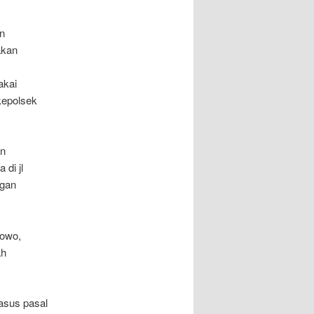
n
akan
akai
kepolsek
an
di jl
ngan
owo,
ah
asus pasal