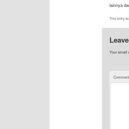
lainnya da
This entry w
Leave
Your email 
Commen