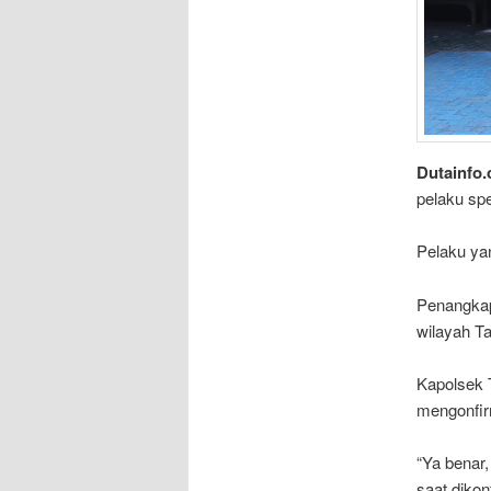
Dutainfo
pelaku spe
Pelaku ya
Penangkap
wilayah Ta
Kapolsek 
mengonfir
“Ya benar,
saat dikon