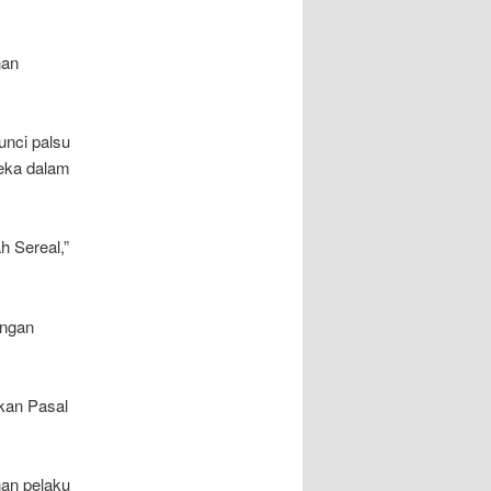
nan
unci palsu
eka dalam
h Sereal,”
angan
kan Pasal
an pelaku