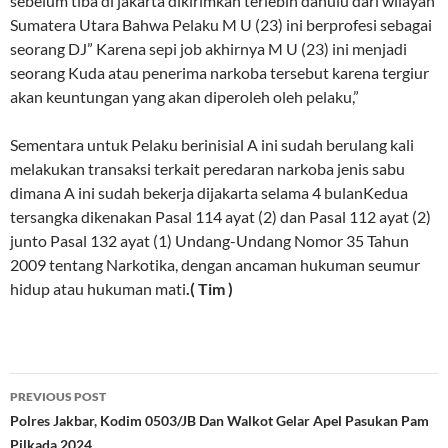
sebelum tiba di jakarta dikirimkan terlebih dahulu dari wilayah
Sumatera Utara Bahwa Pelaku M U (23) ini berprofesi sebagai
seorang DJ” Karena sepi job akhirnya M U (23) ini menjadi
seorang Kuda atau penerima narkoba tersebut karena tergiur
akan keuntungan yang akan diperoleh oleh pelaku,”
Sementara untuk Pelaku berinisial A ini sudah berulang kali
melakukan transaksi terkait peredaran narkoba jenis sabu
dimana A ini sudah bekerja dijakarta selama 4 bulanKedua
tersangka dikenakan Pasal 114 ayat (2) dan Pasal 112 ayat (2)
junto Pasal 132 ayat (1) Undang-Undang Nomor 35 Tahun
2009 tentang Narkotika, dengan ancaman hukuman seumur
hidup atau hukuman mati
.( Tim )
Post
PREVIOUS POST
navigation
Polres Jakbar, Kodim 0503/JB Dan Walkot Gelar Apel Pasukan Pam
Pilkada 2024