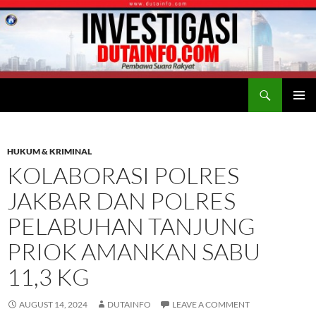
Search
Duta Info
SKIP
PRIMAR
TO
MENU
CONTENT
HUKUM & KRIMINAL
KOLABORASI POLRES
JAKBAR DAN POLRES
PELABUHAN TANJUNG
PRIOK AMANKAN SABU
11,3 KG
AUGUST 14, 2024
DUTAINFO
LEAVE A COMMENT