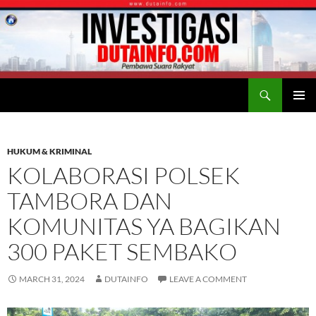
Search
Duta Info
SKIP
PRIMAR
TO
MENU
CONTENT
HUKUM & KRIMINAL
KOLABORASI POLSEK
TAMBORA DAN
KOMUNITAS YA BAGIKAN
300 PAKET SEMBAKO
MARCH 31, 2024
DUTAINFO
LEAVE A COMMENT