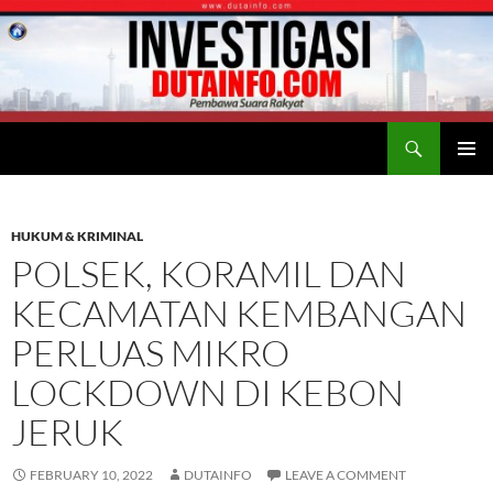
Search
Duta Info
SKIP
PRIMAR
TO
MENU
CONTENT
HUKUM & KRIMINAL
POLSEK, KORAMIL DAN
KECAMATAN KEMBANGAN
PERLUAS MIKRO
LOCKDOWN DI KEBON
JERUK
FEBRUARY 10, 2022
DUTAINFO
LEAVE A COMMENT