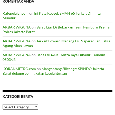
KOMENTAR ANDA
Kafepelajar.com
on
Ini Kata Kepsek SMAN 65 Terkait Diminta
Mundur
AKBAR WIGUNA
on
Balap Liar Di Bubarkan Team Pemburu Preman
Polres Jakarta Barat
AKBAR WIGUNA
on
Terkait Edward Menang Di Praperadilan, Jaksa
Agung Akan Lawan
AKBAR WIGUNA
on
Bahas AD/ART Mitra Jaya Dihadiri Dandim
0503/JB
KORANMETRO.com
on
Mangontang Silitonga: SPINDO Jakarta
Barat dukung peningkatan kesejahteraan
KATEGORI BERITA
Kategori
Berita