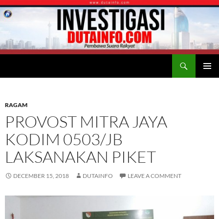
Search
Duta Info
SKIP
PRIMAR
TO
MENU
CONTENT
RAGAM
PROVOST MITRA JAYA
KODIM 0503/JB
LAKSANAKAN PIKET
DECEMBER 15, 2018
DUTAINFO
LEAVE A COMMENT