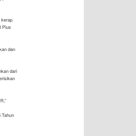
 kerap
l Pius
ikan dan
kan dari
erisikan
R,”
5 Tahun