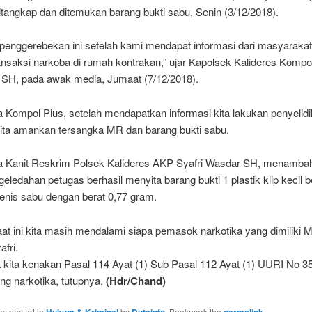
tangkap dan ditemukan barang bukti sabu, Senin (3/12/2018).
 penggerebekan ini setelah kami mendapat informasi dari masyarakat
ansaksi narkoba di rumah kontrakan,” ujar Kapolsek Kalideres Kompo
SH, pada awak media, Jumaat (7/12/2018).
a Kompol Pius, setelah mendapatkan informasi kita lakukan penyelid
kita amankan tersangka MR dan barang bukti sabu.
 Kanit Reskrim Polsek Kalideres AKP Syafri Wasdar SH, menambah
geledahan petugas berhasil menyita barang bukti 1 plastik klip kecil b
jenis sabu dengan berat 0,77 gram.
at ini kita masih mendalami siapa pemasok narkotika yang dimiliki M
fri.
 kita kenakan Pasal 114 Ayat (1) Sub Pasal 112 Ayat (1) UURI No 3
ng narkotika, tutupnya.
(Hdr/Chand)
as posted in
Hukum & Kriminal
by
Dutainfo
. Bookmark the
permalink
.