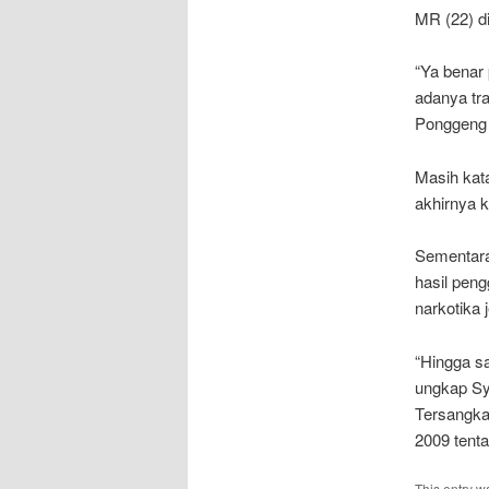
MR (22) di
“Ya benar
adanya tr
Ponggeng 
Masih kat
akhirnya 
Sementara
hasil peng
narkotika 
“Hingga sa
ungkap Sya
Tersangka
2009 tenta
This entry w