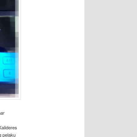
bar
Kalideres
g pelaku