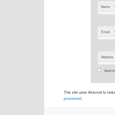
Name
Email
Website
Save my
This site uses Akismet to re
processed.