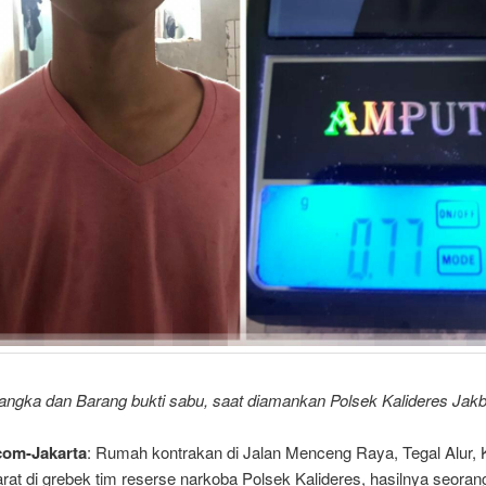
sangka dan Barang bukti sabu, saat diamankan Polsek Kalideres Jak
com-Jakarta
: Rumah kontrakan di Jalan Menceng Raya, Tegal Alur, 
rat di grebek tim reserse narkoba Polsek Kalideres, hasilnya seoran