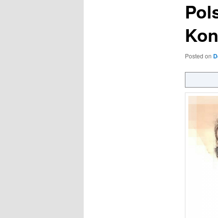
Pol
Kon
Posted on
D