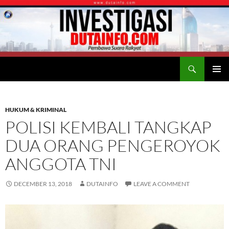
Search
Duta Info
SKIP
PRIMAR
TO
MENU
CONTENT
HUKUM & KRIMINAL
POLISI KEMBALI TANGKAP
DUA ORANG PENGEROYOK
ANGGOTA TNI
DECEMBER 13, 2018
DUTAINFO
LEAVE A COMMENT