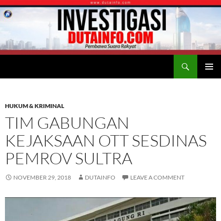
Search
Duta Info
SKIP
PRIMAR
TO
MENU
CONTENT
HUKUM & KRIMINAL
TIM GABUNGAN
KEJAKSAAN OTT SESDINAS
PEMROV SULTRA
NOVEMBER 29, 2018
DUTAINFO
LEAVE A COMMENT