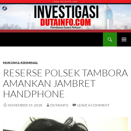
Search
Duta Info
SKIP
PRIMAR
TO
MENU
CONTENT
HUKUM & KRIMINAL
RESERSE POLSEK TAMBORA
AMANKAN JAMBRET
HANDPHONE
NOVEMBER 19, 2018
DUTAINFO
LEAVE A COMMENT