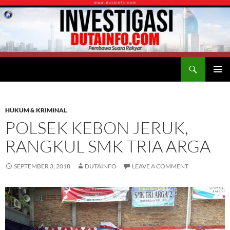
Search
Duta Info
SKIP
PRIMAR
TO
MENU
CONTENT
HUKUM & KRIMINAL
POLSEK KEBON JERUK,
RANGKUL SMK TRIA ARGA
SEPTEMBER 3, 2018
DUTAINFO
LEAVE A COMMENT