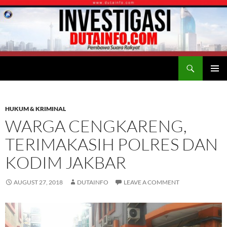
Search
Duta Info
SKIP
PRIMAR
TO
MENU
CONTENT
HUKUM & KRIMINAL
WARGA CENGKARENG,
TERIMAKASIH POLRES DAN
KODIM JAKBAR
AUGUST 27, 2018
DUTAINFO
LEAVE A COMMENT