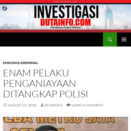
Search
Duta Info
SKIP
PRIMAR
TO
MENU
CONTENT
HUKUM & KRIMINAL
ENAM PELAKU
PENGANIAYAAN
DITANGKAP POLISI
AUGUST 21, 2018
DUTAINFO
LEAVE A COMMENT