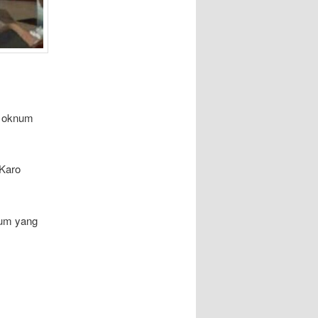
a oknum
 Karo
kum yang