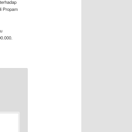
 terhadap
 di Propam
bu
0.000.