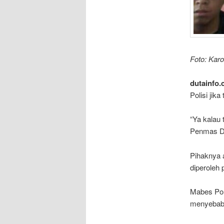
Foto: Karo
dutainfo.
Polisi jik
“Ya kalau 
Penmas Di
Pihaknya 
diperoleh 
Mabes Pol
menyebabk