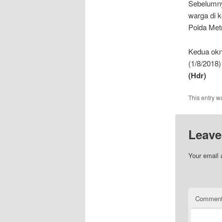
Sebelumny
warga di k
Polda Met
Kedua okn
(1/8/2018
(Hdr)
This entry w
Leave
Your email 
Commen