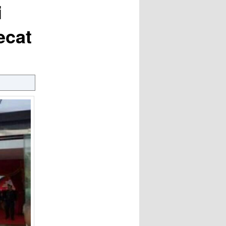
i
ecat