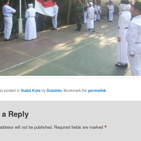
as posted in
Sudut Kota
by
Dutainfo
. Bookmark the
permalink
.
 a Reply
*
address will not be published.
Required fields are marked