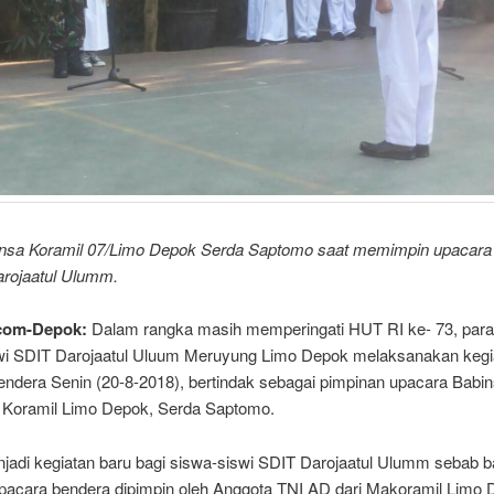
insa Koramil 07/Limo Depok Serda Saptomo saat memimpin upacara
arojaatul Ulumm.
.com-Depok:
Dalam rangka masih memperingati HUT RI ke- 73, para
wi SDIT Darojaatul Uluum Meruyung Limo Depok melaksanakan kegi
endera Senin (20-8-2018), bertindak sebagai pimpinan upacara Babi
Koramil Limo Depok, Serda Saptomo.
njadi kegiatan baru bagi siswa-siswi SDIT Darojaatul Ulumm sebab ba
pacara bendera dipimpin oleh Anggota TNI AD dari Makoramil Limo 