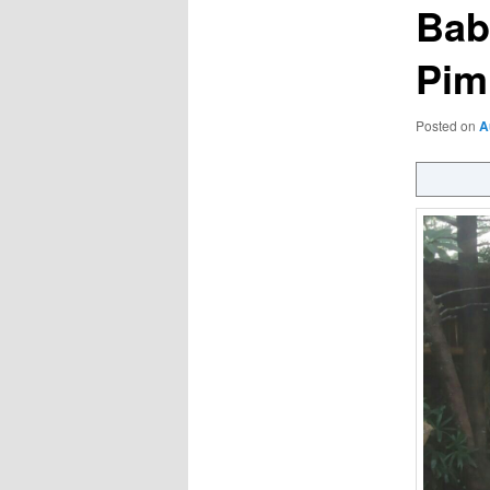
Bab
Pim
Posted on
A