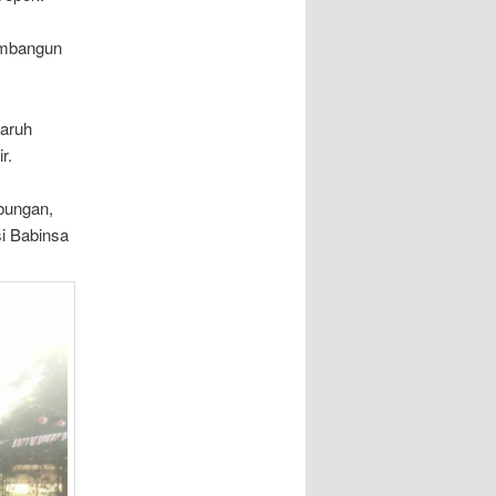
embangun
garuh
r.
bungan,
si Babinsa