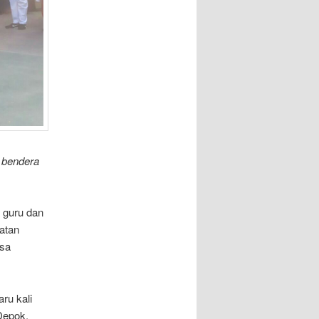
 bendera
 guru dan
atan
nsa
ru kali
Depok.