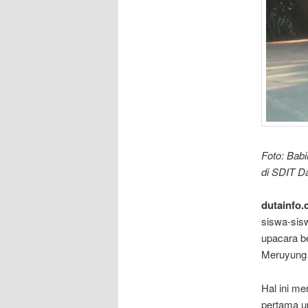
Foto: Bab
di SDIT D
dutainfo
siswa-sis
upacara b
Meruyung 
Hal ini me
pertama u