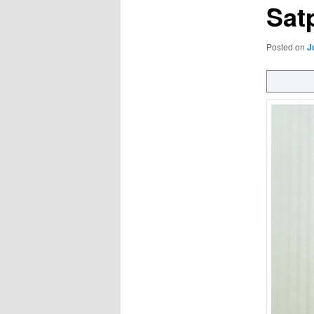
Sat
Posted on
J