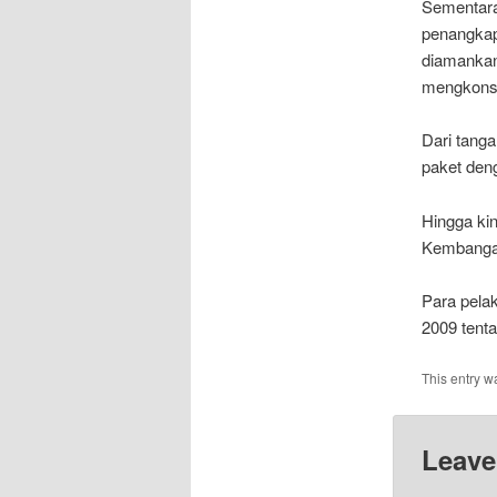
Sementar
penangkap
diamankan
mengkons
Dari tang
paket den
Hingga ki
Kembangan
Para pela
2009 tent
This entry w
Leave