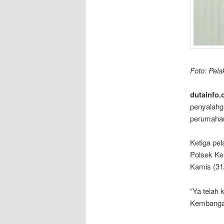
Foto: Pela
dutainfo.
penyalahg
perumaha
Ketiga pel
Polsek Ke
Kamis (31/
“Ya telah 
Kembangan