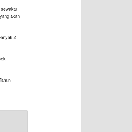
, sewaktu
 yang akan
banyak 2
sek
 Tahun