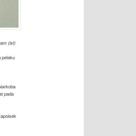
am (ist)
 pelaku
 Narkoba
at pada
Kapolsek