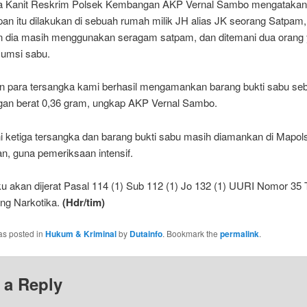
a Kanit Reskrim Polsek Kembangan AKP Vernal Sambo mengatakan
an itu dilakukan di sebuah rumah milik JH alias JK seorang Satpam
 dia masih menggunakan seragam satpam, dan ditemani dua orang
umsi sabu.
an para tersangka kami berhasil mengamankan barang bukti sabu se
gan berat 0,36 gram, ungkap AKP Vernal Sambo.
ni ketiga tersangka dan barang bukti sabu masih diamankan di Mapol
, guna pemeriksaan intensif.
ku akan dijerat Pasal 114 (1) Sub 112 (1) Jo 132 (1) UURI Nomor 35
ang Narkotika.
(Hdr/tim)
as posted in
Hukum & Kriminal
by
Dutainfo
. Bookmark the
permalink
.
 a Reply