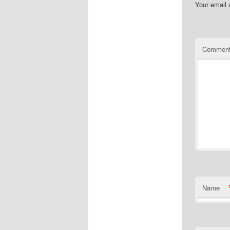
Your email 
Commen
Name