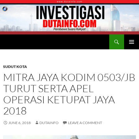
Search
Duta Info
SKIP
PRIMAR
TO
MENU
CONTENT
SUDUT KOTA
MITRA JAYA KODIM 0503/JB
TURUT SERTA APEL
OPERASI KETUPAT JAYA
2018
JUNE 6, 2018
DUTAINFO
LEAVE A COMMENT