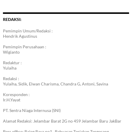
REDAKSI:
Pemimpin Umum/Redaksi :
Hendrik Agustinus
Pemimpin Perusahaan :
Wigianto
Redaktur :
Yulaiha
Redaksi :
Yulaiha, Sidik, Elwan Charisma, Chandra G, Antoni, Savina
Koresponden :
Ir.H.Yayat
PT. Sentra Niaga Internusa (SNI)
Alamat Redaksi: Jelambar Barat 2G no 459 Jelambar Baru JakBar
Pers office: Rajeg Raya no1 , Pabuaran Tanjakan Tangerang