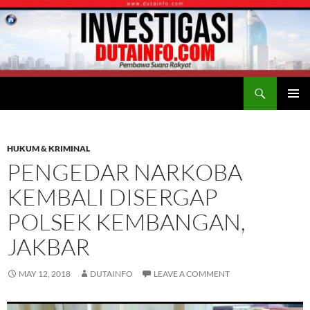
Search
Duta Info
SKIP
PRIMAR
TO
MENU
CONTENT
HUKUM & KRIMINAL
PENGEDAR NARKOBA
KEMBALI DISERGAP
POLSEK KEMBANGAN,
JAKBAR
MAY 12, 2018
DUTAINFO
LEAVE A COMMENT