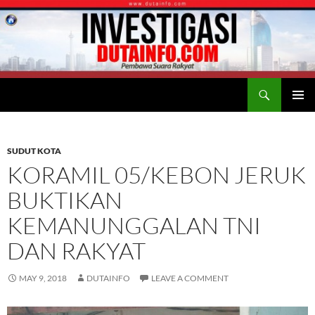
Search
Duta Info
SKIP
PRIMAR
TO
MENU
CONTENT
SUDUT KOTA
KORAMIL 05/KEBON JERUK
BUKTIKAN
KEMANUNGGALAN TNI
DAN RAKYAT
MAY 9, 2018
DUTAINFO
LEAVE A COMMENT