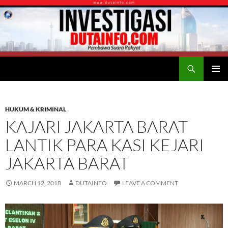
Search
Duta Info
SKIP
PRIMAR
TO
MENU
CONTENT
HUKUM & KRIMINAL
KAJARI JAKARTA BARAT
LANTIK PARA KASI KEJARI
JAKARTA BARAT
MARCH 12, 2018
DUTAINFO
LEAVE A COMMENT