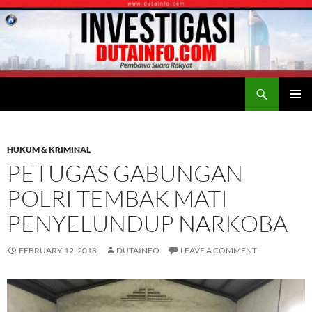
Search
Duta Info
SKIP
PRIMAR
TO
MENU
CONTENT
HUKUM & KRIMINAL
PETUGAS GABUNGAN
POLRI TEMBAK MATI
PENYELUNDUP NARKOBA
FEBRUARY 12, 2018
DUTAINFO
LEAVE A COMMENT