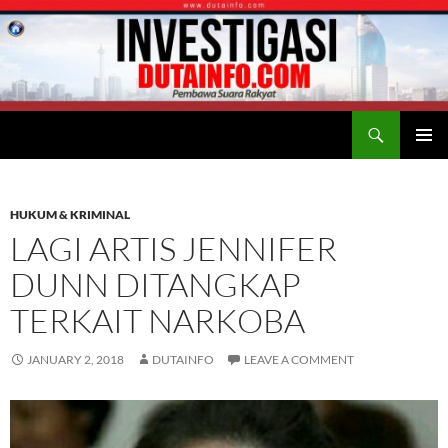
Search
Duta Info
SKIP
PRIMAR
TO
MENU
CONTENT
HUKUM & KRIMINAL
LAGI ARTIS JENNIFER
DUNN DITANGKAP
TERKAIT NARKOBA
JANUARY 2, 2018
DUTAINFO
LEAVE A COMMENT