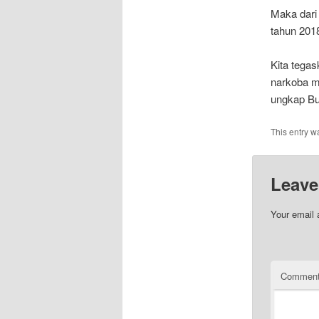
Maka dari
tahun 201
Kita tegas
narkoba m
ungkap B
This entry w
Leave
Your email 
Commen