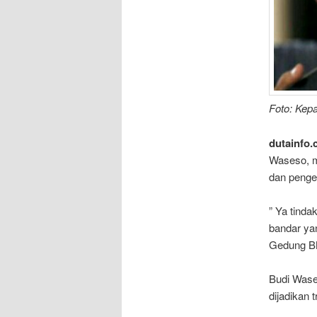
Foto: Kep
dutainfo.
Waseso, m
dan penge
” Ya tinda
bandar yan
Gedung BN
Budi Wase
dijadikan 