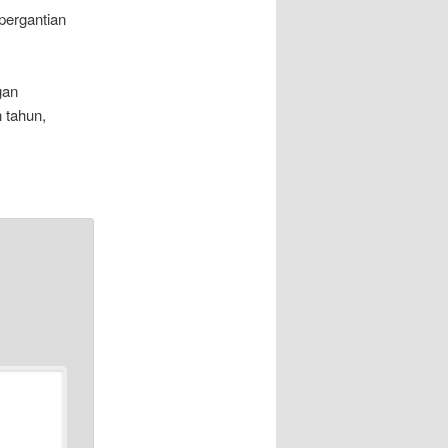
pergantian
gan
 tahun,