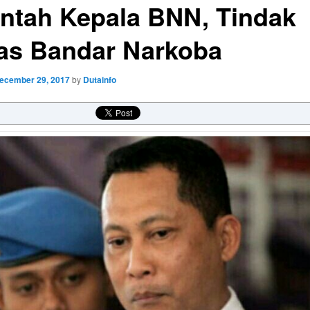
intah Kepala BNN, Tindak
as Bandar Narkoba
ecember 29, 2017
by
Dutainfo