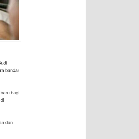
Budi
ra bandar
 baru bagi
di
an dan