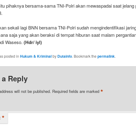
 itu pihaknya bersama-sama TNI-Polri akan mewaspadai saat jelang 
8.
kan sekali lagi BNN bersama TNI-Polri sudah mengindentifikasi jarin
ana saja yang akan beraksi di tempat hiburan saat malam pergantian
udi Waseso.
(Hdr/ iyl)
as posted in
Hukum & Kriminal
by
Dutainfo
. Bookmark the
permalink
.
 a Reply
*
address will not be published.
Required fields are marked
*
t