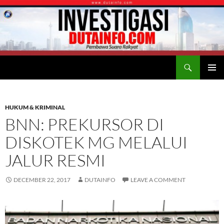
Search
Duta Info
SKIP
PRIMAR
TO
MENU
CONTENT
HUKUM & KRIMINAL
BNN: PREKURSOR DI
DISKOTEK MG MELALUI
JALUR RESMI
DECEMBER 22, 2017
DUTAINFO
LEAVE A COMMENT