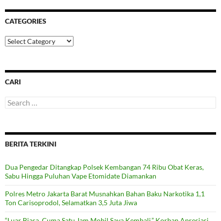
CATEGORIES
Categories
CARI
Search
for:
BERITA TERKINI
Dua Pengedar Ditangkap Polsek Kembangan 74 Ribu Obat Keras,
Sabu Hingga Puluhan Vape Etomidate Diamankan
Polres Metro Jakarta Barat Musnahkan Bahan Baku Narkotika 1,1
Ton Carisoprodol, Selamatkan 3,5 Juta Jiwa
“Luar Biasa, Cuma Satu Jam Mobil Saya Kembali,” Korban Apresiasi