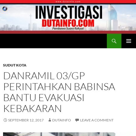
Search
Duta Info
SKIP
PRIMAR
TO
MENU
CONTENT
SUDUT KOTA
DANRAMIL 03/GP
PERINTAHKAN BABINSA
BANTU EVAKUASI
KEBAKARAN
SEPTEMBER 12, 2017
DUTAINFO
LEAVE A COMMENT