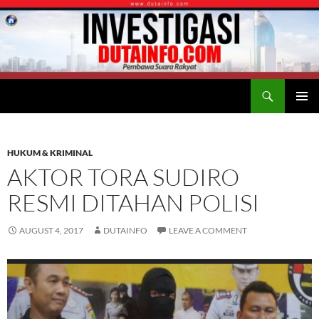
Search
Duta Info
SKIP
PRIMAR
TO
MENU
CONTENT
HUKUM & KRIMINAL
AKTOR TORA SUDIRO
RESMI DITAHAN POLISI
AUGUST 4, 2017
DUTAINFO
LEAVE A COMMENT