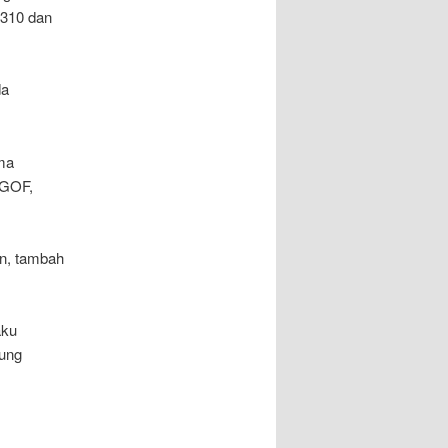
 310 dan
da
ma
 GOF,
an, tambah
aku
jung