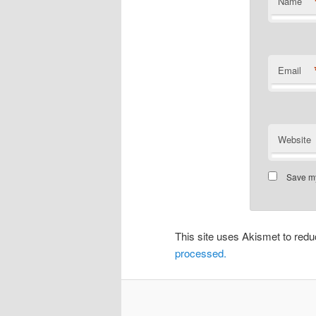
Name
Email
Website
Save my
This site uses Akismet to re
processed.