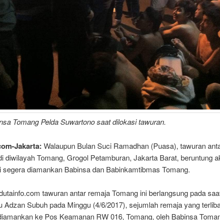
insa Tomang Pelda Suwartono saat dilokasi tawuran.
com-Jakarta:
Walaupun Bulan Suci Ramadhan (Puasa), tawuran anta
adi diwilayah Tomang, Grogol Petamburan, Jakarta Barat, beruntung a
ni segera diamankan Babinsa dan Babinkamtibmas Tomang.
dutainfo.com tawuran antar remaja Tomang ini berlangsung pada sa
u Adzan Subuh pada Minggu (4/6/2017), sejumlah remaja yang terliba
diamankan ke Pos Keamanan RW 016, Tomang, oleh Babinsa Toman