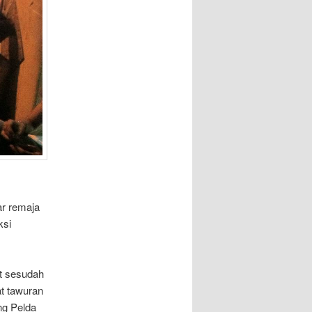
r remaja
ksi
at sesudah
t tawuran
g Pelda