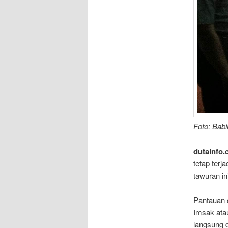
Foto: Bab
dutainfo.
tetap terj
tawuran i
Pantauan 
Imsak ata
langsung 