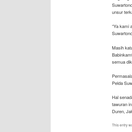
Suwartono
unsur terka
“Ya kami 
Suwartono 
Masih kat
Babinkamt
semua dik
Permasalah
Pelda Suw
Hal senad
tawuran in
Duren, Jak
This entry w