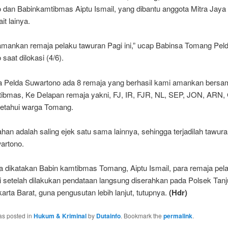
 dan Babinkamtibmas Aiptu Ismail, yang dibantu anggota Mitra Jaya
it lainya.
amankan remaja pelaku tawuran Pagi ini,” ucap Babinsa Tomang Pel
saat dilokasi (4/6).
a Pelda Suwartono ada 8 remaja yang berhasil kami amankan bersa
ibmas, Ke Delapan remaja yakni, FJ, IR, FJR, NL, SEP, JON, ARN,
etahui warga Tomang.
an adalah saling ejek satu sama lainnya, sehingga terjadilah tawur
artono.
a dikatakan Babin kamtibmas Tomang, Aiptu Ismail, para remaja pel
i setelah dilakukan pendataan langsung diserahkan pada Polsek Tan
arta Barat, guna pengusutan lebih lanjut, tutupnya.
(Hdr)
as posted in
Hukum & Kriminal
by
Dutainfo
. Bookmark the
permalink
.