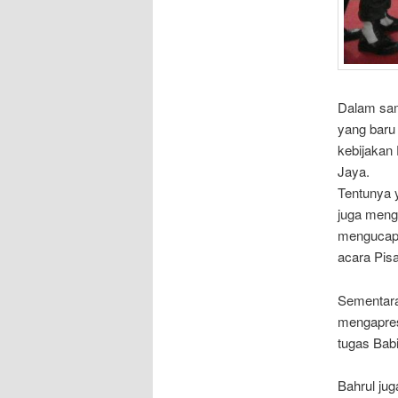
Dalam sam
yang baru
kebijakan
Jaya.
Tentunya y
juga meng
mengucapk
acara Pisa
Sementara
mengapres
tugas Bab
Bahrul ju