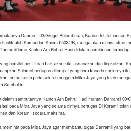
butannya Danramil 03/Grogol Petamburan, Kapten Inf Jefriansen S
 dilantik oleh Komandan Kodim 0503/JB, mengatakan dirinya akan m
 Danramil lama Kapten Arh Bahrul Hadi didalam pembinaan terhadap 
ang bersifat positif dan baik akan kita laksanakan dan tingkatkan, Ka
ucapkan Selamat bertugas ditempat yang baru kepada seniornya itu,
an terima kasih pada seluruh anggota Mitra Jaya yang telah meng
h Sambut ini.
 dalam sambutannya Kapten Arh Bahrul Hadi mantan Danramil 03/
iasi pada Mitra Jaya yang selama dirinya bertugas Di Koramil tela
insa dan Koramil secara maksimal.
ga meminta pada Mitra Jaya agar membantu tugas Danramil yang bar