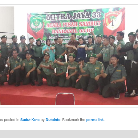
as posted in
Sudut Kota
by
Dutainfo
. Bookmark the
permalink
.