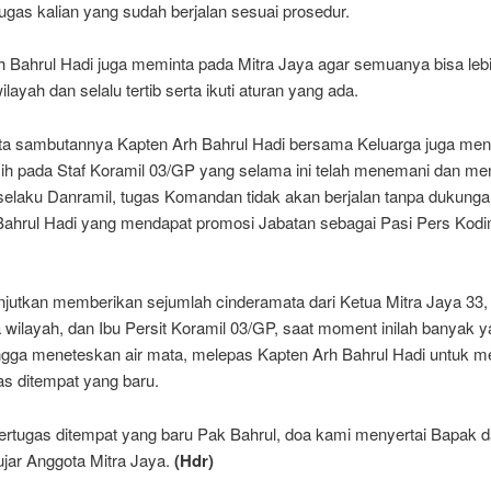
tugas kalian yang sudah berjalan sesuai prosedur.
 Bahrul Hadi juga meminta pada Mitra Jaya agar semuanya bisa lebih
layah dan selalu tertib serta ikuti aturan yang ada.
ata sambutannya Kapten Arh Bahrul Hadi bersama Keluarga juga me
sih pada Staf Koramil 03/GP yang selama ini telah menemani dan m
selaku Danramil, tugas Komandan tidak akan berjalan tanpa dukungan
r Bahrul Hadi yang mendapat promosi Jabatan sebagai Pasi Pers Kod
anjutkan memberikan sejumlah cinderamata dari Ketua Mitra Jaya 33,
 wilayah, dan Ibu Persit Koramil 03/GP, saat moment inilah banyak 
ingga meneteskan air mata, melepas Kapten Arh Bahrul Hadi untuk m
as ditempat yang baru.
ertugas ditempat yang baru Pak Bahrul, doa kami menyertai Bapak 
ujar Anggota Mitra Jaya.
(Hdr)