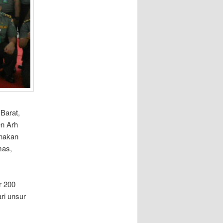
Barat,
en Arh
anakan
mas,
r 200
ri unsur