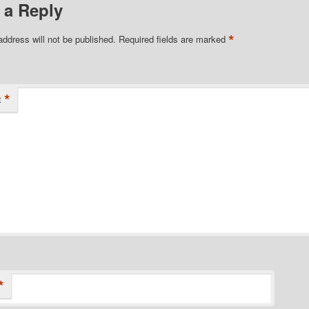
 a Reply
*
address will not be published.
Required fields are marked
*
t
*