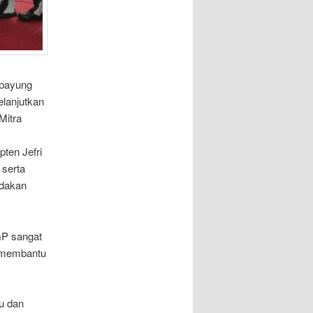
ipayung
elanjutkan
Mitra
pten Jefri
 serta
adakan
GP sangat
h membantu
u dan