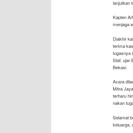
lanjutkan 
Kapten Arh
menjaga wi
Diakhir k
terima ka
tugasnya 
Staf, uja
Bekasi.
Acara dil
Mitra Jaya
terharu h
nakan tug
Selamat b
keluarga, 