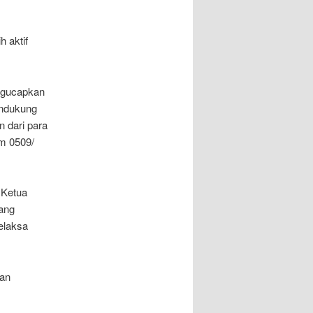
 aktif
ngucapkan
endukung
 dari para
im 0509/
 Ketua
yang
elaksa
dan