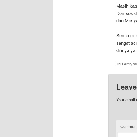
Masih kat
Komsos de
dan Masya
Sementara
sangat se
dirinya ya
This entry w
Leave
Your email 
Commen