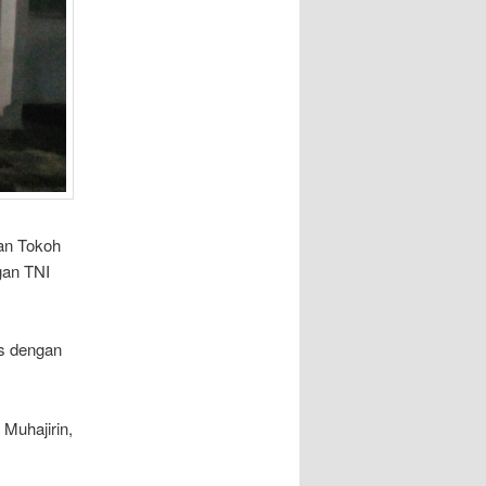
an Tokoh
gan TNI
os dengan
 Muhajirin,