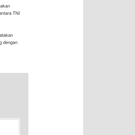
nakan
antara TNI
atakan
og dengan