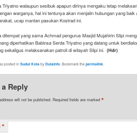
a Triyatno walaupun sesibuk apapun dirinya mengaku tetap melaksa
ngan warganya, hal ini tentunya akan menjalin hubungan yang baik 
rakat, ucap mantan pasukan Kostrad ini.
 ditempat yang sama Achmad pengurus Masjid Mujahirin Slipi meng
nang diperhatikan Babinsa Serda Triyatno yang datang untuk berdial
ng sekaligus melaksanakan patroli di wilayah Slipi ini.
(Hdr)
as posted in
Sudut Kota
by
Dutainfo
. Bookmark the
permalink
.
 a Reply
*
address will not be published.
Required fields are marked
*
t