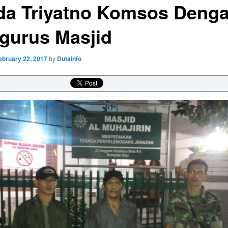
da Triyatno Komsos Deng
gurus Masjid
ebruary 22, 2017
by
Dutainfo