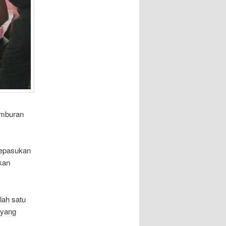
amburan
sepasukan
kan
lah satu
 yang