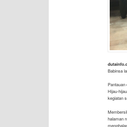
dutainfo.
Babinsa la
Pantauan 
Hijau-hij
kegiatan s
Membersih
halaman r
menghalan