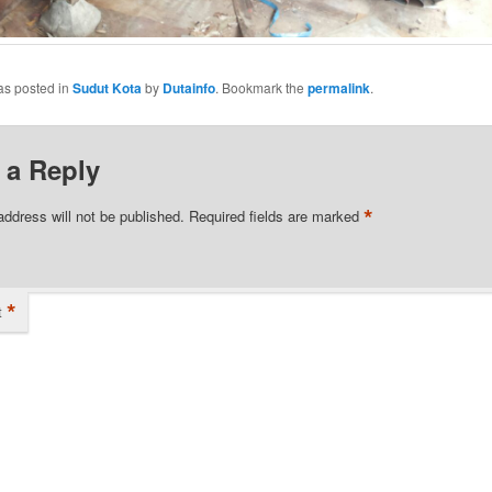
as posted in
Sudut Kota
by
Dutainfo
. Bookmark the
permalink
.
 a Reply
*
address will not be published.
Required fields are marked
*
t