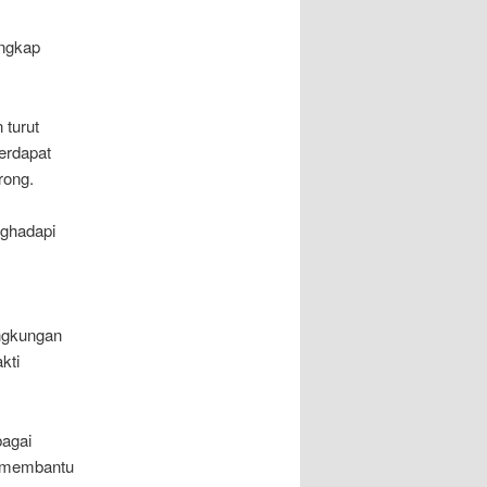
ungkap
 turut
erdapat
rong.
nghadapi
ingkungan
kti
bagai
a membantu