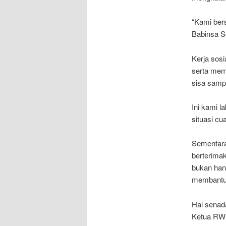
“Kami ber
Babinsa Ser
Kerja sosi
serta mem
sisa samp
Ini kami l
situasi cu
Sementara
berterima
bukan han
membantu 
Hal senad
Ketua RW 