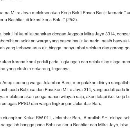
sama Mitra Jaya melaksanakan Kerja Bakti Pasca Banjir kemarin,” 
tu Bachtiar, di lokasi kerja Bakti,” (25/2).
al bakti ini kami laksanakan dengan Anggota Mitra Jaya 3314, dengan
bersihkan selokan warga yang pasca banjir kemarin masih banyak t
ah yang terbawa arus air, hingga menyumbat selokan dan gorong-go
akukan karena kami peduli pada lingkungan dan selalu siap siaga me
aca yang ekstrim sekarang, tegasnya.
 Asep seorang warga Jelambar Baru, mengatakan dirinya sangatlah
kasih pada Babinsa dan Pasukan Mitra Jaya 314, yang peduli pada l
ya melaksanakan pengamanan wilayah saja, akan tetapi ikut kerja ba
petugas PPSU dan warga lingkungan Jelambar Baru.
a diucapkan Ketua RW 011, Jelambar Baru, Amrullah SH. dirinya se
sangatlah bangga pada Babinsa sertu Bachtiar dan Mitra Jaya, bis