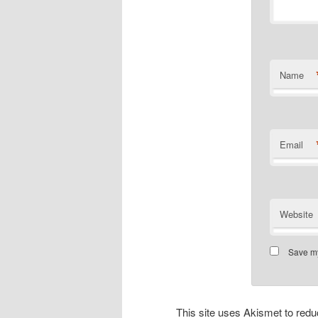
Name
Email
Website
Save my
This site uses Akismet to re