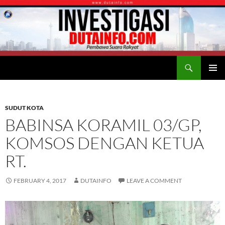
Search
Duta Info
SKIP
PRIMAR
TO
MENU
CONTENT
SUDUT KOTA
BABINSA KORAMIL 03/GP,
KOMSOS DENGAN KETUA
RT.
FEBRUARY 4, 2017
DUTAINFO
LEAVE A COMMENT