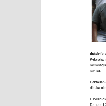
dutainfo
.
Kelurahan
membagika
sekitar.
Pantauan 
dibuka ol
Dihadiri o
Danramil 