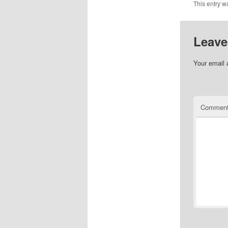
This entry w
Leave
Your email 
Commen