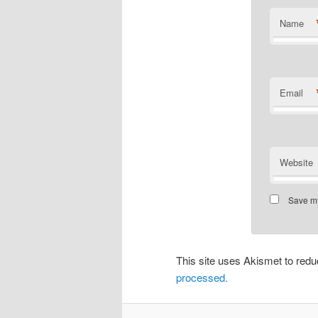
Name
Email
Website
Save my
This site uses Akismet to re
processed.