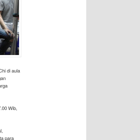
hi di aula
gan
arga
.00 Wib,
l,
ta para