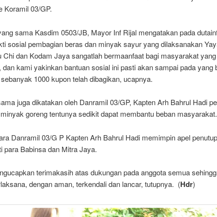
e Koramil 03/GP.
yang sama Kasdim 0503/JB, Mayor Inf Rijal mengatakan pada dutai
kti sosial pembagian beras dan minyak sayur yang dilaksanakan Ya
 Chi dan Kodam Jaya sangatlah bermaanfaat bagi masyarakat yang
 dan kami yakinkan bantuan sosial ini pasti akan sampai pada yang 
sebanyak 1000 kupon telah dibagikan, ucapnya.
sama juga dikatakan oleh Danramil 03/GP, Kapten Arh Bahrul Hadi 
 minyak goreng tentunya sedikit dapat membantu beban masyaraka
cara Danramil 03/G P Kapten Arh Bahrul Hadi memimpin apel penutu
ti para Babinsa dan Mitra Jaya.
ngucapkan terimakasih atas dukungan pada anggota semua sehingga
laksana, dengan aman, terkendali dan lancar, tutupnya. (
Hdr
)