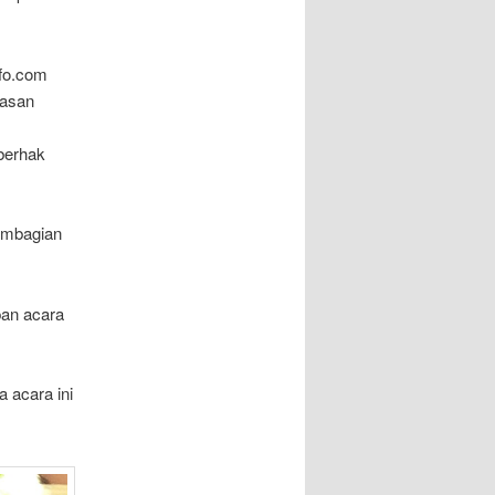
nfo.com
yasan
berhak
pembagian
t.
pan acara
 acara ini