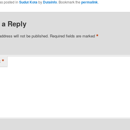
as posted in
Sudut Kota
by
Dutainfo
. Bookmark the
permalink
.
 a Reply
*
address will not be published.
Required fields are marked
*
t