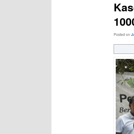
Kas
100
Posted on
J