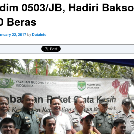
dim 0503/JB, Hadiri Baks
0 Beras
anuary 22, 2017
by
Dutainfo