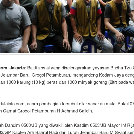
com
–
Jakarta
: Bakti sosial yang diselengarakan yayasan Budha Tzu C
 Jelambar Baru, Grogol Petamburan, mengandeng Kodam Jaya den
n 1000 karung (10 kg) beras dan 1000 minyak goreng (2ltr) pada w
dutainfo.com, acara pembagian tersebut dilaksanakan mulai Pukul 07
eh Camat Grogol Petamburan H Achmad Sajidin.
leh Dandim 0503/JB yang diwakili oleh Kasdim 0503/JB Mayor Inf Rija
03/GP Kapten Arh Bahrul Hadi dan Lurah Jelambar Baru M Syaaf ser