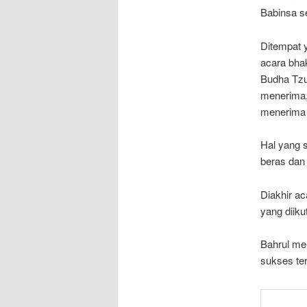
Babinsa s
Ditempat 
acara bha
Budha Tzu
menerima,
menerima 
Hal yang 
beras dan
Diakhir a
yang diiku
Bahrul me
sukses ter