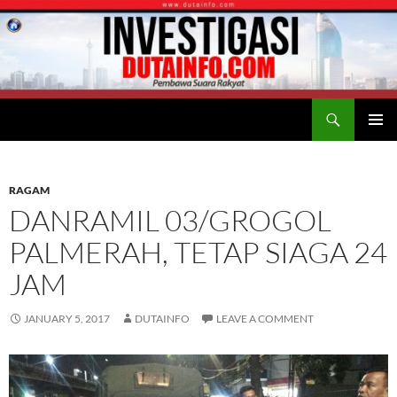
Search
Duta Info
SKIP
PRIMAR
TO
MENU
CONTENT
RAGAM
DANRAMIL 03/GROGOL
PALMERAH, TETAP SIAGA 24
JAM
JANUARY 5, 2017
DUTAINFO
LEAVE A COMMENT